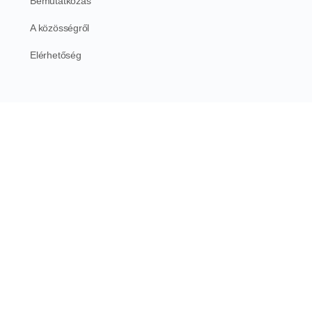
Bemutatkozás
A közösségről
Elérhetőség
Írásaink
Miért sikertelen a legtöbb nő az…
Szexrandi egy idegen nővel
Elélvezek a gyönyörtől
Felnőtteknek szóló novella antológia