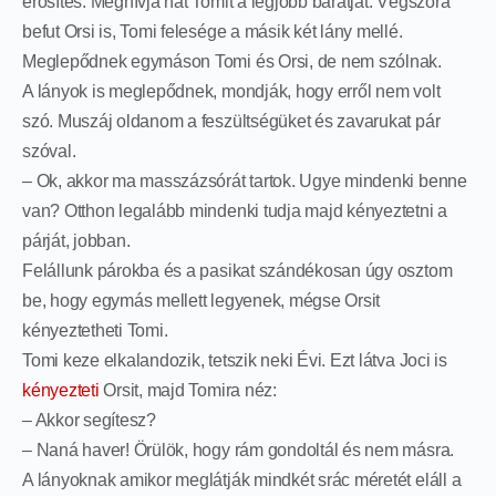
erősítés. Meghívja hát Tomit a legjobb barátját. Végszóra
befut Orsi is, Tomi felesége a másik két lány mellé.
Meglepődnek egymáson Tomi és Orsi, de nem szólnak.
A lányok is meglepődnek, mondják, hogy erről nem volt
szó. Muszáj oldanom a feszültségüket és zavarukat pár
szóval.
– Ok, akkor ma masszázsórát tartok. Ugye mindenki benne
van? Otthon legalább mindenki tudja majd kényeztetni a
párját, jobban.
Felállunk párokba és a pasikat szándékosan úgy osztom
be, hogy egymás mellett legyenek, mégse Orsit
kényeztetheti Tomi.
Tomi keze elkalandozik, tetszik neki Évi. Ezt látva Joci is
kényezteti
Orsit, majd Tomira néz:
– Akkor segítesz?
– Naná haver! Örülök, hogy rám gondoltál és nem másra.
A lányoknak amikor meglátják mindkét srác méretét eláll a