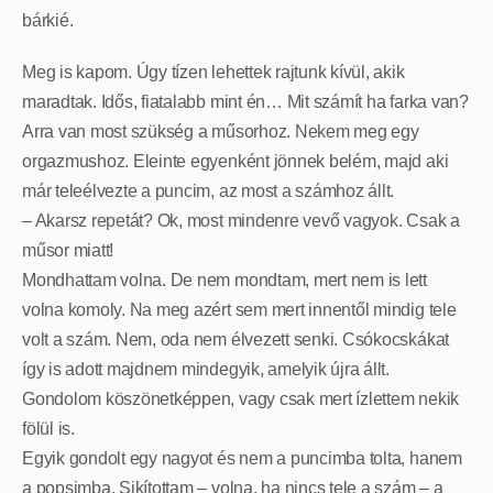
bárkié.
Meg is kapom. Úgy tízen lehettek rajtunk kívül, akik
maradtak. Idős, fiatalabb mint én… Mit számít ha farka van?
Arra van most szükség a műsorhoz. Nekem meg egy
orgazmushoz. Eleinte egyenként jönnek belém, majd aki
már teleélvezte a puncim, az most a számhoz állt.
– Akarsz repetát? Ok, most mindenre vevő vagyok. Csak a
műsor miatt!
Mondhattam volna. De nem mondtam, mert nem is lett
volna komoly. Na meg azért sem mert innentől mindig tele
volt a szám. Nem, oda nem élvezett senki. Csókocskákat
így is adott majdnem mindegyik, amelyik újra állt.
Gondolom köszönetképpen, vagy csak mert ízlettem nekik
fölül is.
Egyik gondolt egy nagyot és nem a puncimba tolta, hanem
a popsimba. Sikítottam – volna, ha nincs tele a szám – a