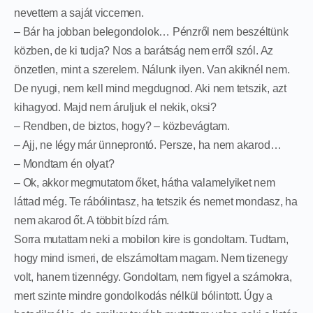
nevettem a saját viccemen.
– Bár ha jobban belegondolok… Pénzről nem beszéltünk
közben, de ki tudja? Nos a barátság nem erről szól. Az
önzetlen, mint a szerelem. Nálunk ilyen. Van akiknél nem.
De nyugi, nem kell mind megdugnod. Aki nem tetszik, azt
kihagyod. Majd nem áruljuk el nekik, oksi?
– Rendben, de biztos, hogy? – közbevágtam.
– Ajj, ne légy már ünneprontó. Persze, ha nem akarod…
– Mondtam én olyat?
– Ok, akkor megmutatom őket, hátha valamelyiket nem
láttad még. Te rábólintasz, ha tetszik és nemet mondasz, ha
nem akarod őt. A többit bízd rám.
Sorra mutattam neki a mobilon kire is gondoltam. Tudtam,
hogy mind ismeri, de elszámoltam magam. Nem tizenegy
volt, hanem tizennégy. Gondoltam, nem figyel a számokra,
mert szinte mindre gondolkodás nélkül bólintott. Úgy a