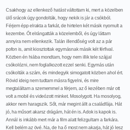
Csakhogy az ellenkező hatást váltottam ki, mert a közelben
ülő srácok úgy gondolták, hogy nekik is jár a csókból.
Férjem épp elrakta a farkát, de hirtelen két másik nyomult a
kezembe. Őt elrángatták a közelemből, és úgy láttam
annyira nem ellenkezik. Talán illendőség volt az a pár
pofon is, amit kiosztottak egymásnak másik két férfival.
Közben én hiába mondtam, hogy nem illik tele szájjal
csókolózni, nem foglalkozott ezzel senki. Egymás után
csókolták a szám, és mindegyik simogatott közben ahol ért.
Rövid ideig nem tudtam másra figyelni, és mire
megtaláltam a szememmel a férjem, az ő kezében már ott
volt a mobil és videózott minket. Mosolygott. Ha mosolyog,
akkor nem haragszik. Sőt, már megint állt a családfája. Hát
jó, ha műsort akarsz drágám, hát én is. Adok is kapok is.
Annál is inkább mert már a film alatt felizgultam a farkára.
Kell belém az övé. Na, de ha ő most nem akarja, hát jó lesz