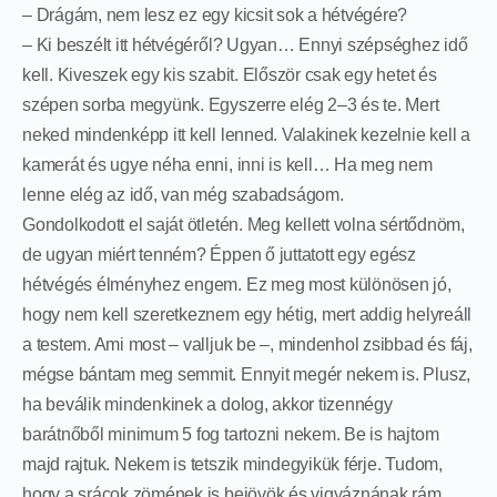
– Drágám, nem lesz ez egy kicsit sok a hétvégére?
– Ki beszélt itt hétvégéről? Ugyan… Ennyi szépséghez idő
kell. Kiveszek egy kis szabit. Először csak egy hetet és
szépen sorba megyünk. Egyszerre elég 2–3 és te. Mert
neked mindenképp itt kell lenned. Valakinek kezelnie kell a
kamerát és ugye néha enni, inni is kell… Ha meg nem
lenne elég az idő, van még szabadságom.
Gondolkodott el saját ötletén. Meg kellett volna sértődnöm,
de ugyan miért tenném? Éppen ő juttatott egy egész
hétvégés élményhez engem. Ez meg most különösen jó,
hogy nem kell szeretkeznem egy hétig, mert addig helyreáll
a testem. Ami most – valljuk be –, mindenhol zsibbad és fáj,
mégse bántam meg semmit. Ennyit megér nekem is. Plusz,
ha beválik mindenkinek a dolog, akkor tizennégy
barátnőből minimum 5 fog tartozni nekem. Be is hajtom
majd rajtuk. Nekem is tetszik mindegyikük férje. Tudom,
hogy a srácok zömének is bejövök és vigyáznának rám,