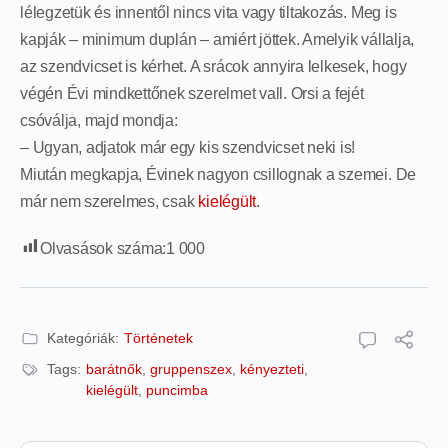
lélegzetük és innentől nincs vita vagy tiltakozás. Meg is
kapják – minimum duplán – amiért jöttek. Amelyik vállalja,
az szendvicset is kérhet. A srácok annyira lelkesek, hogy
végén Évi mindkettőnek szerelmet vall. Orsi a fejét
csóválja, majd mondja:
– Ugyan, adjatok már egy kis szendvicset neki is!
Miután megkapja, Évinek nagyon csillognak a szemei. De
már nem szerelmes, csak
kielégült
.
Olvasások száma:
1 000
Kategóriák:
Történetek
Tags:
barátnők
,
gruppenszex
,
kényezteti
,
kielégült
,
puncimba