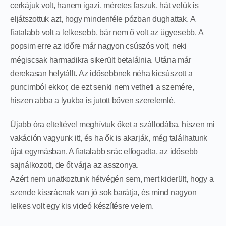
cerkájuk volt, hanem igazi, méretes faszuk, hát velük is
eljátszottuk azt, hogy mindenféle pózban dughattak. A
fiatalabb volt a lelkesebb, bár nem ő volt az ügyesebb. A
popsim erre az időre már nagyon csúszós volt, neki
mégiscsak harmadikra sikerült betalálnia. Utána már
derekasan helytállt. Az idősebbnek néha kicsúszott a
puncimból ekkor, de ezt senki nem vetheti a szemére,
hiszen abba a lyukba is jutott bőven szerelemlé.
Újabb óra elteltével meghívtuk őket a szállodába, hiszen mi
vakáción vagyunk itt, és ha ők is akarják, még találhatunk
újat egymásban. A fiatalabb srác elfogadta, az idősebb
sajnálkozott, de őt várja az asszonya.
Azért nem unatkoztunk hétvégén sem, mert kiderült, hogy a
szende kissrácnak van jó sok barátja, és mind nagyon
lelkes volt egy kis videó készítésre velem.