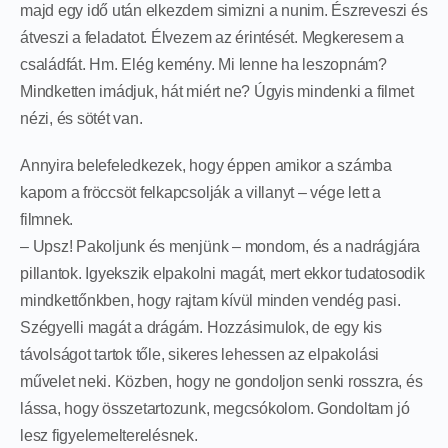
majd egy idő után elkezdem simizni a nunim. Észreveszi és
átveszi a feladatot. Élvezem az érintését. Megkeresem a
családfát. Hm. Elég kemény. Mi lenne ha leszopnám?
Mindketten imádjuk, hát miért ne? Úgyis mindenki a filmet
nézi, és sötét van.
Annyira belefeledkezek, hogy éppen amikor a számba
kapom a fröccsöt felkapcsolják a villanyt – vége lett a
filmnek.
– Upsz! Pakoljunk és menjünk – mondom, és a nadrágjára
pillantok. Igyekszik elpakolni magát, mert ekkor tudatosodik
mindkettőnkben, hogy rajtam kívül minden vendég pasi.
Szégyelli magát a drágám. Hozzásimulok, de egy kis
távolságot tartok tőle, sikeres lehessen az elpakolási
művelet neki. Közben, hogy ne gondoljon senki rosszra, és
lássa, hogy összetartozunk, megcsókolom. Gondoltam jó
lesz figyelemelterelésnek.