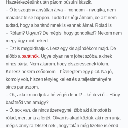
Hazaérkezésünk után párom búsulni látszik.
– Ó te szegény anyátlan árva – mondom – nyugika, nem
maradsz te se hoppon. Tudod ez régi álmom, de azt nem
tudtad, hogy a barátnőimnek is vannak álmai. Rólad is.
– Rólam? Ugyan? De mégis, hogy gondoltad? Nekem nem
megy úgy mint neked…
– Ezt is megoldhatjuk. Lesz egy kis ajándékom majd. De
előbb a
barátnők
. Ugye olyan nem jöhet szóba, akinek
nincs párja. Nem akarom, hogy elszeressenek tőlem.
Kellesz nekem csődöröm – hízelegtem egy picit. Na jó,
komoly volt, hiszen tényleg kellett és a teljesítményére
sincs panaszom.
– Ok, akkor mondjuk a hétvégén lehet? – kérdezi ő – Hány
barátnőd van amúgy?
– Ó, sok van, de nincs tizenegynél több aki álmodott is
rólad, mert unja a férjét. Olyan is akad köztük, aki nem unja,
mégis annyira tetszel neki, hogy talán még fizetne is érted –