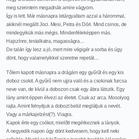
meg szerintem megadnák amire vágyom.
Így is lett. Már másnapra letárgyaltam azzal a hárommal,
akiknél megállt Joci. Mesi, Petra és Dóri. Mind csinos, de
mindegyikük más mégis. Mindenféleképpen más.
Hajszínre, testalkatra, magasságra…
De talán így lesz a jó, mert mire végigér a sorba és úgy
dönt, hogy valamelyikkel szeretne repetát…
Tőlem kapott másnapra a drágám egy gyűrűt és egy kis
doboz csokit. A gyűrű nem ujjra való és a csokinak furcsa
neve van, de kívül a dobozon csak egy ábra látszik. Egy
lány amint éppen élvezi az életet. Csak az arca. Mosolyog
rajta. Amint felnyitjuk a dobozt belül meglátjuk a nevét.
Vagy a márkajelzést(?). Viagra.
Kapok érte egy csókot, mielőtt megérkeznek a lányok.
A negyedik napon úgy dönt kedvesem, hogy kell neki