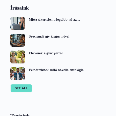
Írásaink
Miért sikertelen a legtöbb nő az…
Szexrandi egy idegen nővel
Elélvezek a gyönyörtől
Felnőtteknek szóló novella antológia
SEE ALL
Tagjaink