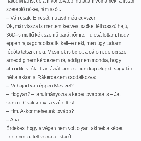
hatodiknál is, de amikor tovább mutattam volna neki a listán
szereplő nőket, rám szólt.
– Várj csak! Emesét mutasd még egyszer!
Ok, már vissza is mentem kedves, szőke, félhosszú hajú,
36D–s mellű kék szemű barátnőmre. Furcsállottam, hogy
éppen rajta gondolkodik, kell–e neki, mert úgy tudtam
régóta tetszik neki. Mesinek is bejött a párom, de persze
ameddig nem kérdeztem rá, addig nem mondta, hogy
álmodik is róla. Fantáziál, amikor nem kap eleget, vagy tán
néha akkor is. Rákérdeztem csodálkozva:
– Mi bajod van éppen Mesivel?
– Hogyan? – tanulmányozta a képet továbbra is – Ja,
semmi. Csak annyira szép itt is!
– Hm. Akkor mehetünk tovább?
– Aha.
Érdekes, hogy a végén nem volt olyan, akinek a képét
törölnöm kellett volna a listáról.