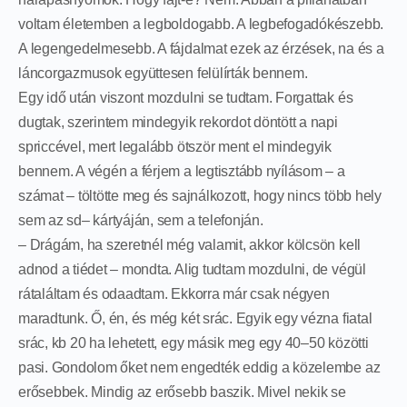
voltam életemben a legboldogabb. A legbefogadókészebb.
A legengedelmesebb. A fájdalmat ezek az érzések, na és a
láncorgazmusok együttesen felülírták bennem.
Egy idő után viszont mozdulni se tudtam. Forgattak és
dugtak, szerintem mindegyik rekordot döntött a napi
spriccével, mert legalább ötször ment el mindegyik
bennem. A végén a férjem a legtisztább nyílásom – a
számat – töltötte meg és sajnálkozott, hogy nincs több hely
sem az sd– kártyáján, sem a telefonján.
– Drágám, ha szeretnél még valamit, akkor kölcsön kell
adnod a tiédet – mondta. Alig tudtam mozdulni, de végül
rátaláltam és odaadtam. Ekkorra már csak négyen
maradtunk. Ő, én, és még két srác. Egyik egy vézna fiatal
srác, kb 20 ha lehetett, egy másik meg egy 40–50 közötti
pasi. Gondolom őket nem engedték eddig a közelembe az
erősebbek. Mindig az erősebb baszik. Mivel nekik se