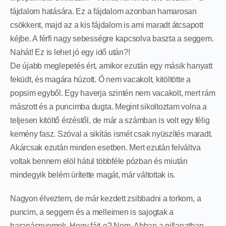
fájdalom hatására. Ez a fájdalom azonban hamarosan
csökkent, majd az a kis fájdalom is ami maradt átcsapott
kéjbe. A férfi nagy sebességre kapcsolva baszta a seggem.
Nahát! Ez is lehet jó egy idő után?!
De újabb meglepetés ért, amikor ezután egy másik hanyatt
feküdt, és magára húzott. Ő nem vacakolt, kitöltötte a
popsim egyből. Egy haverja szintén nem vacakolt, mert rám
mászott és a puncimba dugta. Megint sikoltoztam volna a
teljesen kitöltő érzéstől, de már a számban is volt egy félig
kemény fasz. Szóval a sikítás ismét csak nyüszítés maradt.
Akárcsak ezután minden esetben. Mert ezután felváltva
voltak bennem elöl hátul többféle pózban és miután
mindegyik belém ürítette magát, már váltottak is.
Nagyon élveztem, de már kezdett zsibbadni a torkom, a
puncim, a seggem és a melleimen is sajogtak a
harapásnyomok. Hogy fájt-e? Nem. Abban a pillanatban