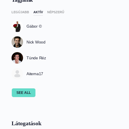
LEGÚJABB
AKTÍV
NÉPSZERŰ
Gábor ©️
Nick Wood
Tünde Réz
Aitema17
SEE ALL
Látogatások