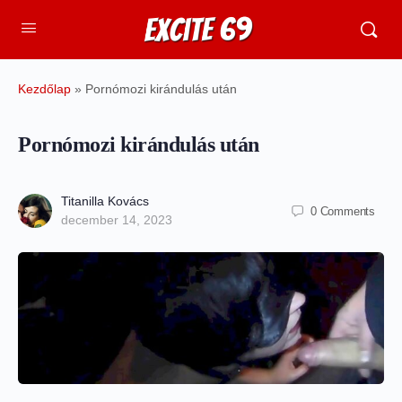
Kezdőlap
»
Pornómozi kirándulás után
Pornómozi kirándulás után
Titanilla Kovács
0
Comments
december 14, 2023