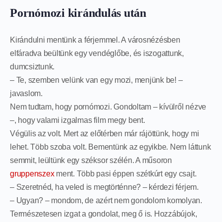
Pornómozi kirándulás után
Kirándulni mentünk a férjemmel. A városnézésben
elfáradva beültünk egy vendéglőbe, és iszogattunk,
dumcsiztunk.
– Te, szemben velünk van egy mozi, menjünk be! –
javaslom.
Nem tudtam, hogy pornómozi. Gondoltam – kívülről nézve
–, hogy valami izgalmas film megy bent.
Végülis az volt. Mert az előtérben már rájöttünk, hogy mi
lehet. Több szoba volt. Bementünk az egyikbe. Nem láttunk
semmit, leültünk egy széksor szélén. A műsoron
gruppenszex
ment. Több pasi éppen szétkúrt egy csajt.
– Szeretnéd, ha veled is megtörténne? – kérdezi férjem.
– Ugyan? – mondom, de azért nem gondolom komolyan.
Természetesen izgat a gondolat, meg ő is. Hozzábújok,