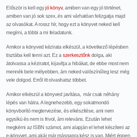
Először is kell egy
jó könyv
, amiben van egy jó történet,
amiben van jó sok szex, és ami várhatóan felizgatja majd
az olvasókat. A rossz hír, hogy ezt a könyvet neked kell
megírni, a többi a mi feladatunk.
Amikor a könyved kézirata elkészül, a következő lépésben
tisztába kell tenni azt. Ez a
szerkesztőnk
dolga, aki
átolvassa a kéziratot, kijavítja a hibákat, de ebbe most nem
mennék bele mélyebben, ám neked valószínűleg lesz még
vele dolgod. Erről itt olvashatsz többet.
Amikor elkészül a könyved javítása, már csak néhány
lépés van hátra. A legnehezebb, egy sokatmondó
könyvborító megtervezése, és elkészítése, ami nem
egysíkú és nem is frivol, ám releváns. Ezután lehet
megkérni az ISBN számot, ami alapján el lehet készíteni az
e-könyvet, ami akár már másnapra kész is van. Miért éppen