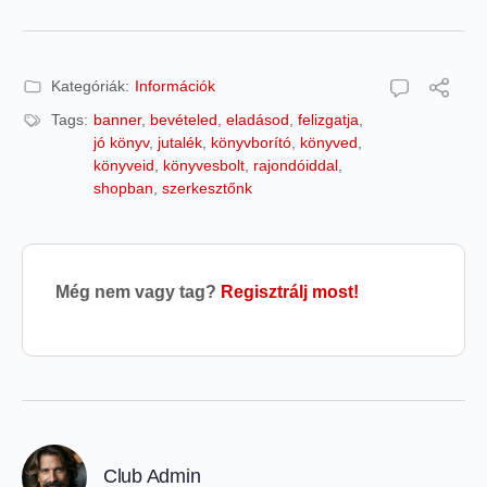
Kategóriák:
Információk
Tags:
banner
,
bevételed
,
eladásod
,
felizgatja
,
jó könyv
,
jutalék
,
könyvborító
,
könyved
,
könyveid
,
könyvesbolt
,
rajondóiddal
,
shopban
,
szerkesztőnk
Még nem vagy tag?
Regisztrálj most!
Club Admin