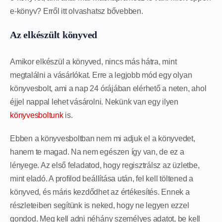
e-könyv? Erről itt olvashatsz bővebben.
Az elkészült könyved
Amikor elkészül a könyved, nincs más hátra, mint
megtalálni a vásárlókat. Erre a legjobb mód egy olyan
könyvesbolt, ami a nap 24 órájában elérhető a neten, ahol
éjjel nappal lehet vásárolni. Nekünk van egy ilyen
könyvesboltunk
is.
Ebben a könyvesboltban nem mi adjuk el a könyvedet,
hanem te magad. Na nem egészen így van, de ez a
lényege. Az első feladatod, hogy regisztrálsz az üzletbe,
mint eladó. A profilod beállítása után, fel kell töltened a
könyved, és máris kezdődhet az értékesítés. Ennek a
részleteiben segítünk is neked, hogy ne legyen ezzel
gondod. Meg kell adni néhány személyes adatot, be kell