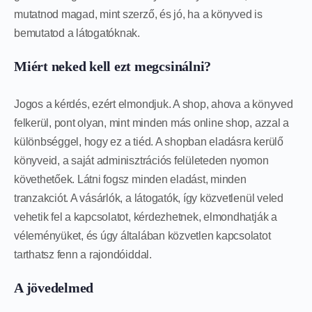
mutatnod magad, mint szerző, és jó, ha a könyved is
bemutatod a látogatóknak.
Miért neked kell ezt megcsinálni?
Jogos a kérdés, ezért elmondjuk. A shop, ahova a könyved
felkerül, pont olyan, mint minden más online shop, azzal a
különbséggel, hogy ez a tiéd. A shopban eladásra kerülő
könyveid, a saját adminisztrációs felületeden nyomon
követhetőek. Látni fogsz minden eladást, minden
tranzakciót. A vásárlók, a látogatók, így közvetlenül veled
vehetik fel a kapcsolatot, kérdezhetnek, elmondhatják a
véleményüket, és úgy általában közvetlen kapcsolatot
tarthatsz fenn a rajondóiddal.
A jövedelmed