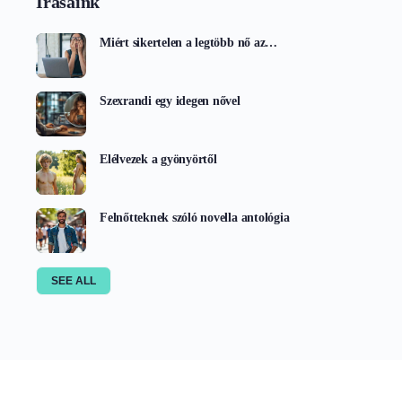
Írásaink
Miért sikertelen a legtöbb nő az…
Szexrandi egy idegen nővel
Elélvezek a gyönyörtől
Felnőtteknek szóló novella antológia
SEE ALL
Tagjaink